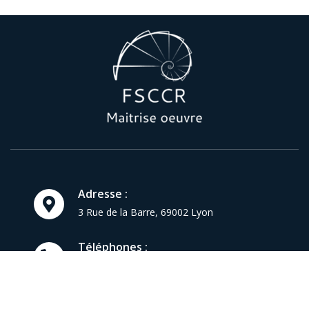
Adresse :
reca
3 Rue de la Barre,
69002
Lyon
Téléphones :
06 19 31 25 28
07 67 29 55 78