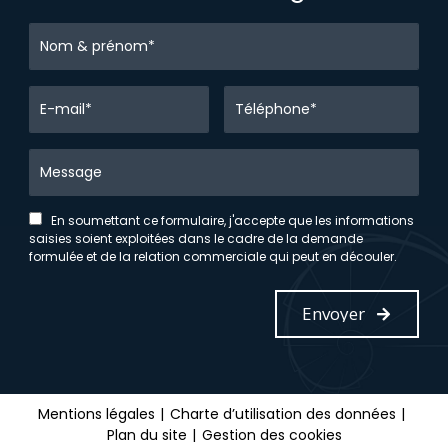
En soumettant ce formulaire, j'accepte que les informations
saisies soient exploitées dans le cadre de la demande
formulée et de la relation commerciale qui peut en découler.
reca
Mentions légales
Charte d’utilisation des données
Plan du site
Gestion des cookies